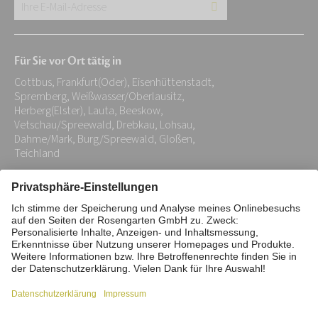
Ihre
E-
Mail-
Für Sie vor Ort tätig in
Adresse:
Cottbus, Frankfurt(Oder), Eisenhüttenstadt,
*
Spremberg, Weißwasser/Oberlausitz,
Herberg(Elster), Lauta, Beeskow,
Vetschau/Spreewald, Drebkau, Lohsau,
Dahme/Mark, Burg/Spreewald, Gloßen,
Teichland
Impressum
Datenschutz
Stiftung
Interne Meldestelle
Zahlungsmittel
Vertrag widerrufen
Barrierefreiheitserklärung
Cookie/Tracking-Einstellungen