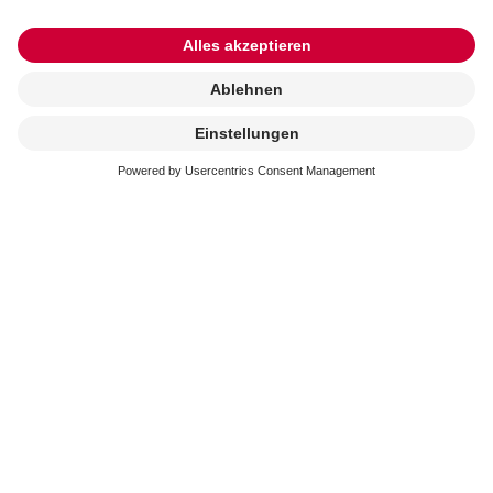
Kremierung
beauftragen
Erreichbarkeit
In der schweren Zeit stehen wir immer schnell und
kompetent an Ihrer Seite. Sie erreichen uns an 365
Tagen im Jahr.