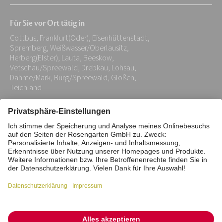
Mail-
Für Sie vor Ort tätig in
Adresse:
Cottbus, Frankfurt(Oder), Eisenhüttenstadt,
*
Spremberg, Weißwasser/Oberlausitz,
Herberg(Elster), Lauta, Beeskow,
Vetschau/Spreewald, Drebkau, Lohsau,
Dahme/Mark, Burg/Spreewald, Gloßen,
Teichland
Impressum
Datenschutz
Stiftung
Interne Meldestelle
Zahlungsmittel
Vertrag widerrufen
Barrierefreiheitserklärung
Cookie/Tracking-Einstellungen