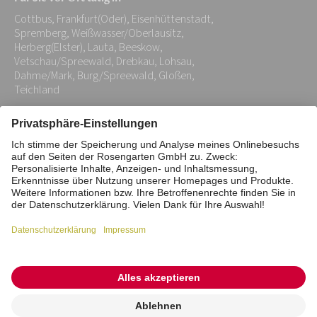
Adresse:
Cottbus, Frankfurt(Oder), Eisenhüttenstadt,
*
Spremberg, Weißwasser/Oberlausitz,
Herberg(Elster), Lauta, Beeskow,
Vetschau/Spreewald, Drebkau, Lohsau,
Dahme/Mark, Burg/Spreewald, Gloßen,
Teichland
Impressum
Datenschutz
Stiftung
Interne Meldestelle
Zahlungsmittel
Vertrag widerrufen
Barrierefreiheitserklärung
Cookie/Tracking-Einstellungen
© 2026 ROSENGARTEN-Tierbestattung