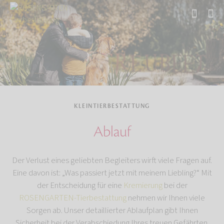
Start
Tierbestattung
Kleintierbestattung
KLEINTIERBESTATTUNG
Ablauf
Der Verlust eines geliebten Begleiters wirft viele Fragen auf.
Eine davon ist: „Was passiert jetzt mit meinem Liebling?“ Mit
der Entscheidung für eine
Kremierung
bei der
ROSENGARTEN-Tierbestattung
nehmen wir Ihnen viele
Sorgen ab. Unser detaillierter Ablaufplan gibt Ihnen
Sicherheit bei der Verabschiedung Ihres treuen Gefährten.