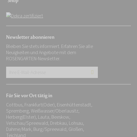
Shop
Newsletter abonnieren
Bleiben Sie stets informiert. Erfahren Sie alle
Neuigkeiten und Angebote mit dem
ROSENGARTEN-Newsletter.
Ihre
E-
Mail-
Für Sie vor Ort tätig in
Adresse:
Cottbus, Frankfurt(Oder), Eisenhüttenstadt,
*
Spremberg, Weißwasser/Oberlausitz,
Herberg(Elster), Lauta, Beeskow,
Vetschau/Spreewald, Drebkau, Lohsau,
Dahme/Mark, Burg/Spreewald, Gloßen,
Teichland