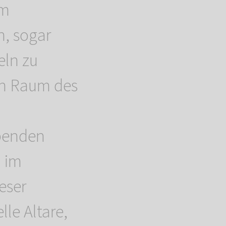
em
n, sogar
eln zu
ein Raum des
spenden
 im
eser
lle Altare,