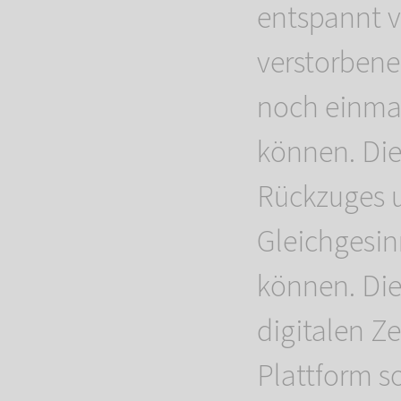
entspannt v
verstorbene
noch einmal
können. Die
Rückzuges u
Gleichgesin
können. Die
digitalen Z
Plattform so