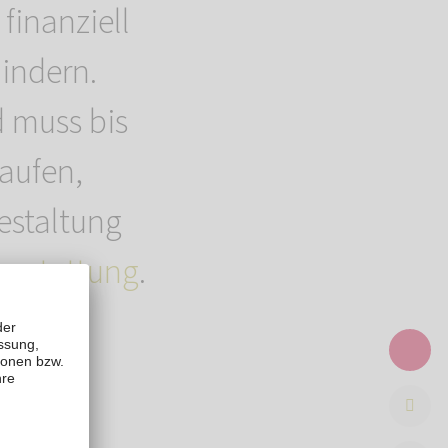
finanziell
hindern.
d muss bis
laufen,
estaltung
estattung
.
,