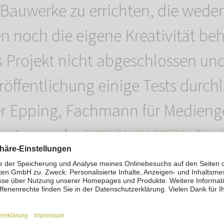
 Bauwerke zu errichten, die weder 
n noch die eigene Kreativität be
s Projekt nicht abgeschlossen un
röffentlichung einige Tests durch
ver Epping, Fachmann für Medieng
betreuer der
ROSENGARTEN-Tierb
erfolgen die drei auch weiterhin
h dieses Herzensprojekt.