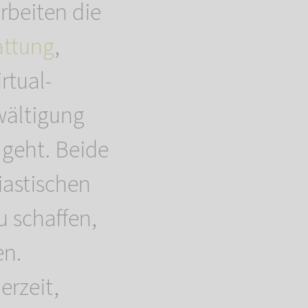
rbeiten die
ttung
,
rtual-
wältigung
 geht. Beide
iastischen
u schaffen,
en.
erzeit,