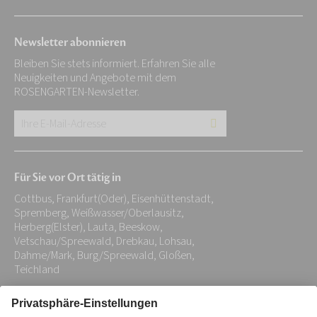
Newsletter abonnieren
Bleiben Sie stets informiert. Erfahren Sie alle
Neuigkeiten und Angebote mit dem
ROSENGARTEN-Newsletter.
Ihre
E-
Mail-
Für Sie vor Ort tätig in
Adresse:
Cottbus, Frankfurt(Oder), Eisenhüttenstadt,
*
Spremberg, Weißwasser/Oberlausitz,
Herberg(Elster), Lauta, Beeskow,
Vetschau/Spreewald, Drebkau, Lohsau,
Dahme/Mark, Burg/Spreewald, Gloßen,
Teichland