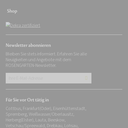
Shop
Newsletter abonnieren
Bleiben Sie stets informiert. Erfahren Sie alle
Neuigkeiten und Angebote mit dem
ROSENGARTEN-Newsletter.
Ihre
E-
Mail-
Für Sie vor Ort tätig in
Adresse:
Cottbus, Frankfurt(Oder), Eisenhüttenstadt,
*
Spremberg, Weißwasser/Oberlausitz,
Herberg(Elster), Lauta, Beeskow,
Vetschau/Spreewald, Drebkau, Lohsau,