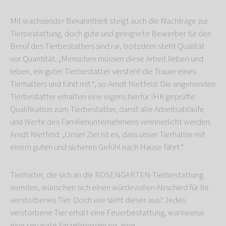
Mit wachsender Bekanntheit steigt auch die Nachfrage zur
Tierbestattung, doch gute und geeignete Bewerber für den
Beruf des Tierbestatters sind rar, trotzdem steht Qualität
vor Quantität. „Menschen müssen diese Arbeit lieben und
leben, ein guter Tierbestatter versteht die Trauer eines
Tierhalters und fühlt mit.“, so Arndt Nietfeld. Die angehenden
Tierbestatter erhalten eine eigens hierfür IHK geprüfte
Qualifikation zum Tierbestatter, damit alle Arbeitsabläufe
und Werte des Familienunternehmens verinnerlicht werden.
Arndt Nietfeld: „Unser Ziel ist es, dass unser Tierhalter mit
einem guten und sicheren Gefühl nach Hause fährt.“
Tierhalter, die sich an die ROSENGARTEN-Tierbestattung
wenden, wünschen sich einen würdevollen Abschied für Ihr
verstorbenes Tier. Doch wie sieht dieser aus? Jedes
verstorbene Tier erhält eine Feuerbestattung, wahlweise
eine separate Einzelkremierung, eine