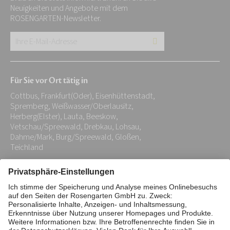
Neuigkeiten und Angebote mit dem
ROSENGARTEN-Newsletter.
Ihre
E-
Mail-
Für Sie vor Ort tätig in
Adresse:
Cottbus, Frankfurt(Oder), Eisenhüttenstadt,
*
Spremberg, Weißwasser/Oberlausitz,
Herberg(Elster), Lauta, Beeskow,
Vetschau/Spreewald, Drebkau, Lohsau,
Dahme/Mark, Burg/Spreewald, Gloßen,
Teichland
Impressum
Datenschutz
Stiftung
Interne Meldestelle
Zahlungsmittel
Vertrag widerrufen
Barrierefreiheitserklärung