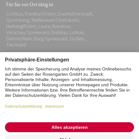
Für Sie vor Ort tätig in
Adresse:
Cottbus, Frankfurt(Oder), Eisenhüttenstadt,
*
Spremberg, Weißwasser/Oberlausitz,
Herberg(Elster), Lauta, Beeskow,
Vetschau/Spreewald, Drebkau, Lohsau,
Dahme/Mark, Burg/Spreewald, Gloßen,
Teichland
Impressum
Datenschutz
Stiftung
Interne Meldestelle
Zahlungsmittel
Vertrag widerrufen
Barrierefreiheitserklärung
Cookie/Tracking-Einstellungen