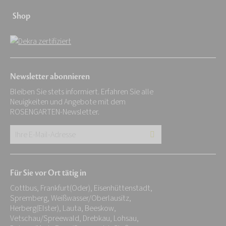
Shop
Newsletter abonnieren
Bleiben Sie stets informiert. Erfahren Sie alle
Neuigkeiten und Angebote mit dem
ROSENGARTEN-Newsletter.
Ihre
E-
Mail-
Für Sie vor Ort tätig in
Adresse:
Cottbus, Frankfurt(Oder), Eisenhüttenstadt,
*
Spremberg, Weißwasser/Oberlausitz,
Herberg(Elster), Lauta, Beeskow,
Vetschau/Spreewald, Drebkau, Lohsau,