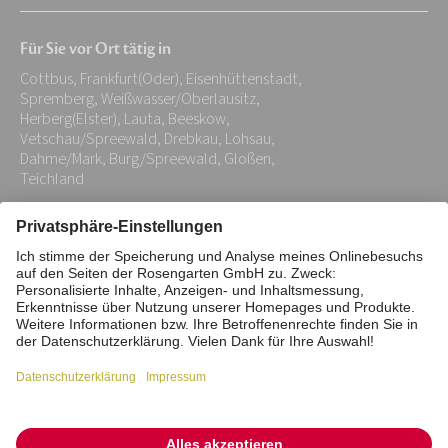
Mail-
Für Sie vor Ort tätig in
Adresse:
Cottbus, Frankfurt(Oder), Eisenhüttenstadt,
*
Spremberg, Weißwasser/Oberlausitz,
Herberg(Elster), Lauta, Beeskow,
Vetschau/Spreewald, Drebkau, Lohsau,
Dahme/Mark, Burg/Spreewald, Gloßen,
Teichland
Impressum
Datenschutz
Stiftung
Interne Meldestelle
Zahlungsmittel
Vertrag widerrufen
Barrierefreiheitserklärung
Cookie/Tracking-Einstellungen